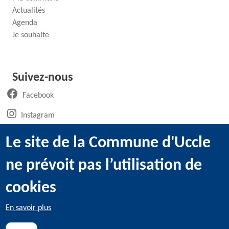
Actualités
Agenda
Je souhaite
Suivez-nous
(ouvre un nouvel onglet)
Facebook
(ouvre un nouvel onglet)
Instagram
(ouvre un nouvel onglet)
LinkedIn
Le site de la Commune d'Uccle
(ouvre un nouvel onglet)
WhatsApp
ne prévoit pas l’utilisation de
(ouvre un nouvel onglet)
Youtube
cookies
En savoir plus
@2022 Administration communale d’Uccle -
Mentions légales
-