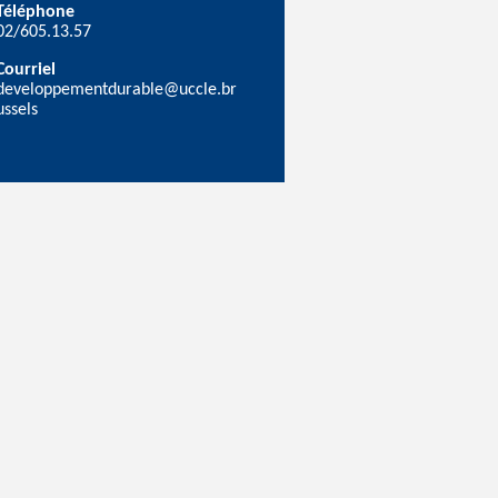
Téléphone
02/605.13.57
Courriel
developpementdurable@uccle.br
ussels