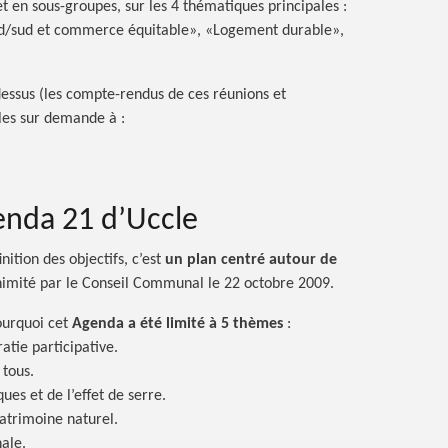
et en sous-groupes, sur les 4 thématiques
principales :
rd/sud et commerce équitable», «Logement durable»,
-dessus (les compte-rendus de ces réunions et
bles sur demande
à :
enda 21 d’Uccle
nition des objectifs, c’est
un plan centré autour de
nimité par le Conseil Communal le 22 octobre 2009.
ourquoi cet
Agenda a été limité à
5 thèmes
:
tie participative.
 tous.
es et de l’effet de serre.
patrimoine naturel.
nale.