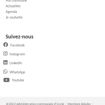
Ma commune
Actualités
Agenda
Je souhaite
Suivez-nous
(ouvre un nouvel onglet)
Facebook
(ouvre un nouvel onglet)
Instagram
(ouvre un nouvel onglet)
LinkedIn
(ouvre un nouvel onglet)
WhatsApp
(ouvre un nouvel onglet)
Youtube
@2022 Administration communale d’Uccle -
Mentions légales
-