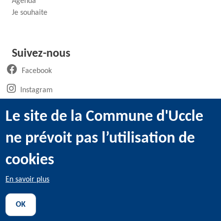
Agenda
Je souhaite
Suivez-nous
(ouvre un nouvel onglet)
Facebook
(ouvre un nouvel onglet)
Instagram
(ouvre un nouvel onglet)
LinkedIn
Le site de la Commune d'Uccle
(ouvre un nouvel onglet)
WhatsApp
ne prévoit pas l’utilisation de
(ouvre un nouvel onglet)
Youtube
cookies
En savoir plus
@2022 Administration communale d’Uccle -
Mentions légales
-
OK
Utilisation des cookies
-
Données personnelles
-
Transparence
-
Déclaration d'accessibilité
-
Sitemap