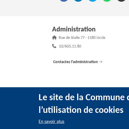
Administration
Adresse :
Rue de Stalle 77 - 1180 Uccle
Téléphone :
02/605.11.80
Contactez l'administration
→
Le site de la Commune d
l’utilisation de cookies
@2022 Administration communale d’Uccle -
Me
En savoir plus
Sitemap