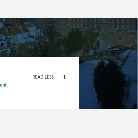
READ LESS
↑
ment
.