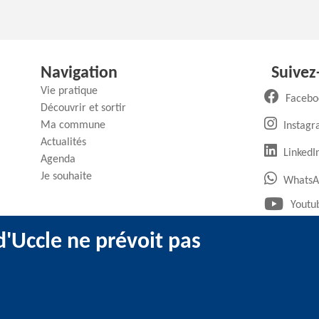
Navigation
Suivez
Vie pratique
Facebo
Découvrir et sortir
Ma commune
Instag
Actualités
(
LinkedI
Agenda
Je souhaite
WhatsA
Youtu
'Uccle ne prévoit pas
ntions légales
-
Utilisation des cookies
-
Données personnelles
-
Transpar