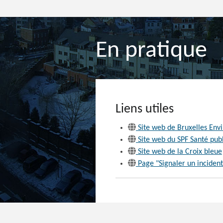
En pratique
Liens utiles
Site web de Bruxelles Env
Site web du SPF Santé pub
Site web de la Croix bleue
Page "Signaler un incident