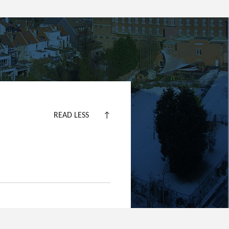
READ LESS
↑