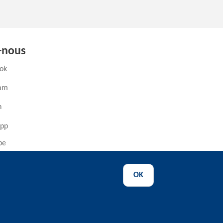
-nous
(ouvre un nouvel onglet)
ok
(ouvre un nouvel onglet)
ram
ouvre un nouvel onglet)
n
(ouvre un nouvel onglet)
pp
(ouvre un nouvel onglet)
be
OK
ence
-
Déclaration d'accessibilité
-