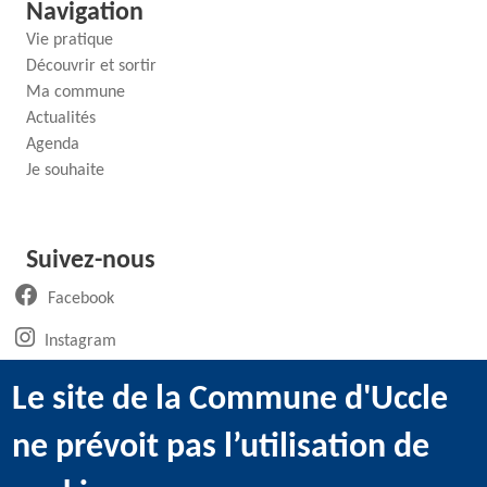
Navigation
Vie pratique
Découvrir et sortir
Ma commune
Actualités
Agenda
Je souhaite
Suivez-nous
(ouvre un nouvel onglet)
Facebook
(ouvre un nouvel onglet)
Instagram
(ouvre un nouvel onglet)
LinkedIn
Le site de la Commune d'Uccle
(ouvre un nouvel onglet)
WhatsApp
ne prévoit pas l’utilisation de
(ouvre un nouvel onglet)
Youtube