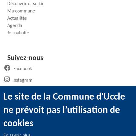
Découvrir et sortir
Ma commune
Actualités
Agenda
Je souhaite
Suivez-nous
(ouvre un nouvel onglet)
Facebook
(ouvre un nouvel onglet)
Instagram
(ouvre un nouvel onglet)
LinkedIn
Le site de la Commune d'Uccle
(ouvre un nouvel onglet)
WhatsApp
ne prévoit pas l’utilisation de
(ouvre un nouvel onglet)
Youtube
cookies
En savoir plus