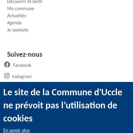
Découvrir et sortir
Ma commune
Actualités
Agenda
Je souhaite
Suivez-nous
(ouvre un nouvel onglet)
Facebook
(ouvre un nouvel onglet)
Instagram
(ouvre un nouvel onglet)
LinkedIn
Le site de la Commune d'Uccle
(ouvre un nouvel onglet)
WhatsApp
ne prévoit pas l’utilisation de
(ouvre un nouvel onglet)
Youtube
cookies
En savoir plus