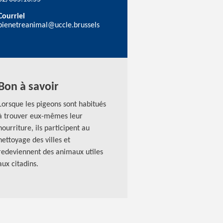
Courriel
bienetreanimal@uccle.brussels
Bon à savoir
Lorsque les pigeons sont habitués
à trouver eux-mêmes leur
nourriture, ils participent au
nettoyage des villes et
redeviennent des animaux utiles
aux citadins.