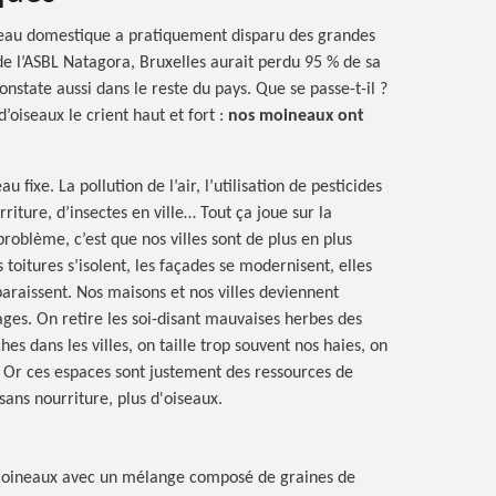
neau domestique a pratiquement disparu des grandes
de l’ASBL Natagora, Bruxelles aurait perdu 95 % de sa
nstate aussi dans le reste du pays. Que se passe-t-il ?
’oiseaux le crient haut et fort :
nos moineaux ont
u fixe. La pollution de l’air, l’utilisation de pesticides
iture, d’insectes en ville… Tout ça joue sur la
roblème, c’est que nos villes sont de plus en plus
 toitures s’isolent, les façades se modernisent, elles
sparaissent. Nos maisons et nos villes deviennent
ages. On retire les soi-disant mauvaises herbes des
hes dans les villes, on taille trop souvent nos haies, on
 Or ces espaces sont justement des ressources de
sans nourriture, plus d'oiseaux.
moineaux avec un mélange composé de graines de