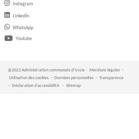
(ouvre un nouvel onglet)
Instagram
(ouvre un nouvel onglet)
LinkedIn
(ouvre un nouvel onglet)
WhatsApp
(ouvre un nouvel onglet)
Youtube
@2022 Administration communale d’Uccle -
Mentions légales
-
Utilisation des cookies
-
Données personnelles
-
Transparence
-
Déclaration d'accessibilité
-
Sitemap