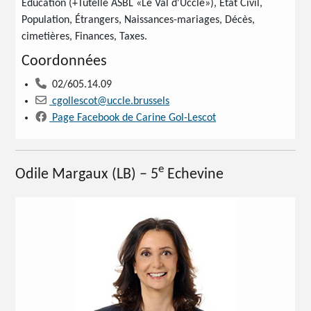
Education (+Tutelle ASBL «Le Val d'Uccle»), État Civil,
Population, Étrangers, Naissances-mariages, Décès,
cimetières, Finances, Taxes.
Coordonnées
02/605.14.09
cgollescot@uccle.brussels
Page Facebook de Carine Gol-Lescot
e
Odile Margaux
(LB) – 5
Echevine