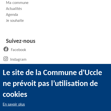
Ma commune
Actualités
Agenda
Je souhaite
Suivez-nous
(ouvre un nouvel onglet)
Facebook
(ouvre un nouvel onglet)
Instagram
(ouvre un nouvel onglet)
LinkedIn
Le site de la Commune d'Uccle
(ouvre un nouvel onglet)
WhatsApp
ne prévoit pas l’utilisation de
(ouvre un nouvel onglet)
Youtube
cookies
En savoir plus