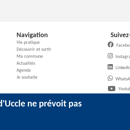
Navigation
Suivez
Vie pratique
Facebo
Découvrir et sortir
Ma commune
Instag
Actualités
(
LinkedI
Agenda
Je souhaite
WhatsA
Youtu
'Uccle ne prévoit pas
ntions légales
-
Utilisation des cookies
-
Données personnelles
-
Transpar