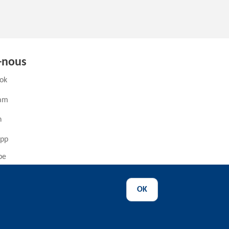
-nous
(ouvre un nouvel onglet)
ok
(ouvre un nouvel onglet)
ram
ouvre un nouvel onglet)
n
(ouvre un nouvel onglet)
pp
(ouvre un nouvel onglet)
be
OK
ence
-
Déclaration d'accessibilité
-