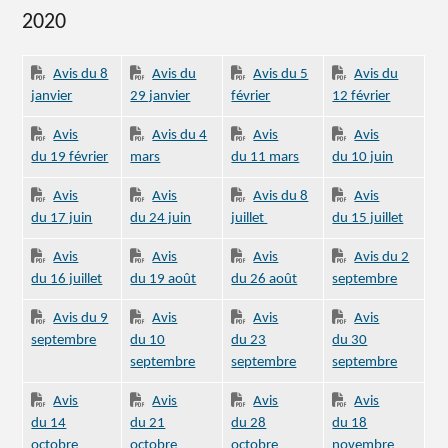
2020
Avis du 8
Avis du
Avis du 5
Avis du
janvier
29 janvier
février
12 février
Avis
Avis du 4
Avis
Avis
du 19 février
mars
du 11 mars
du 10 juin
Avis
Avis
Avis du 8
Avis
du 17 juin
du 24 juin
juillet
du 15 juillet
Avis
Avis
Avis
Avis du 2
du 16 juillet
du 19 août
du 26 août
septembre
Avis du 9
Avis
Avis
Avis
septembre
du 10
du 23
du 30
septembre
septembre
septembre
Avis
Avis
Avis
Avis
du 14
du 21
du 28
du 18
octobre
octobre
octobre
novembre