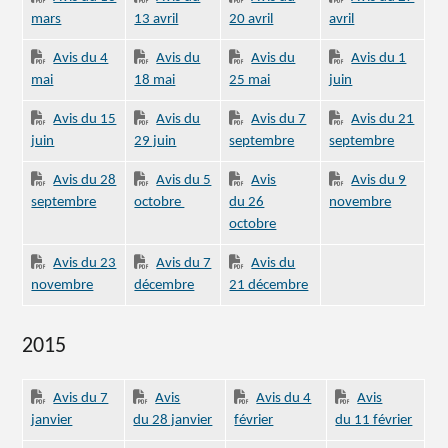
mars
13 avril
20 avril
avril
Avis du 4
Avis du
Avis du
Avis du 1
mai
18 mai
25 mai
juin
Avis du 15
Avis du
Avis du 7
Avis du 21
juin
29 juin
septembre
septembre
Avis du 28
Avis du 5
Avis
Avis du 9
septembre
octobre
du 26
novembre
octobre
Avis du 23
Avis du 7
Avis du
novembre
décembre
21 décembre
2015
Avis du 7
Avis
Avis du 4
Avis
janvier
du 28 janvier
février
du 11 février