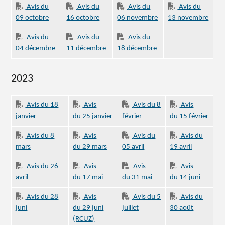
Avis du
Avis du
Avis du
Avis du
09 octobre
16 octobre
06 novembre
13 novembre
Avis du
Avis du
Avis du
04 décembre
11 décembre
18 décembre
2023
Avis du 18
Avis
Avis du 8
Avis
janvier
du 25 janvier
février
du 15 février
Avis du 8
Avis
Avis du
Avis du
mars
du 29 mars
05 avril
19 avril
Avis du 26
Avis
Avis
Avis
avril
du 17 mai
du 31 mai
du 14 juni
Avis du 28
Avis
Avis du 5
Avis du
juni
du 29 juni
juillet
30 août
(RCUZ)