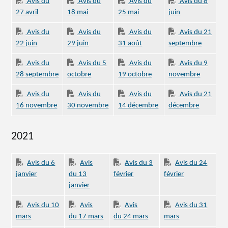
Avis du
Avis du
Avis du
Avis du 8
27 avril
18 mai
25 mai
juin
Avis du
Avis du
Avis du
Avis du 21
22 juin
29 juin
31 août
septembre
Avis du
Avis du 5
Avis du
Avis du 9
28 septembre
octobre
19 octobre
novembre
Avis du
Avis du
Avis du
Avis du 21
16 novembre
30 novembre
14 décembre
décembre
2021
Avis du 6
Avis
Avis du 3
Avis du 24
janvier
du 13
février
février
janvier
Avis du 10
Avis
Avis
Avis du 31
mars
du 17 mars
du 24 mars
mars