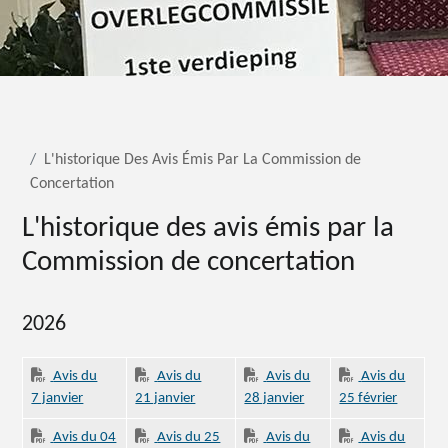
L'historique Des Avis Émis Par La Commission de
Concertation
L'historique des avis émis par la
Commission de concertation
2026
Avis du
Avis du
Avis du
Avis du
7 janvier
21 janvier
28 janvier
25 février
Avis du 04
Avis du 25
Avis du
Avis du