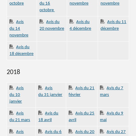
octobre
du 16
novembre
novembre
octobre
Avis
Avis du
Avis du
Avis du 11
du 14
20 novembre
4 décembre
décembre
novembre
Avis du
18 décembre
2018
Avis
Avis
Avis du 21
Avis du 7
du 10
du 31 janvier
février
mars
janvier
Avis
Avis du
Avis du 25
Avis du 9
du 21 mars
18 avril
avril
mai
Avis
Avis du 6
Avis du 20
Avis du 27