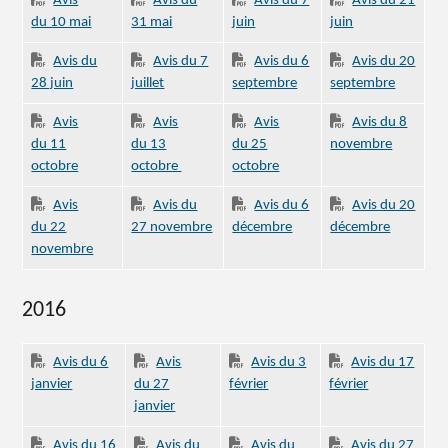
Avis
Avis du
Avis du 7
Avis du 21
du 10 mai
31 mai
juin
juin
Avis du
Avis du 7
Avis du 6
Avis du 20
28 juin
juillet
septembre
septembre
Avis
Avis
Avis
Avis du 8
du 11
du 13
du 25
novembre
octobre
octobre
octobre
Avis
Avis du
Avis du 6
Avis du 20
du 22
27 novembre
décembre
décembre
novembre
2016
Avis du 6
Avis
Avis du 3
Avis du 17
janvier
du 27
février
février
janvier
Avis du 16
Avis du
Avis du
Avis du 27