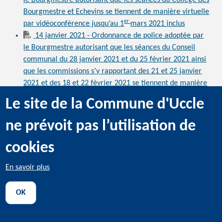
Bourgmestre et Echevins se tiennent de manière virtuelle
er
par vidéoconférence jusqu’au 1
mars 2021 inclus
14 janvier 2021 - Ordonnance de police adoptée par
le Bourgmestre autorisant que les séances du Conseil
communal du 28 janvier 2021 et du 25 février 2021 ainsi
que les commissions s’y rapportant des 21 et 25 janvier
2021 et des 18 et 22 février 2021 se tiennent de manière
virtuelle par vidéoconférence et que les documents
Le site de la Commune d'Uccle
administratifs soient transmis par la voie électronique
aux conseillers communaux
ne prévoit pas l’utilisation de
2020
cookies
Les ordonnances de police
En savoir plus
Décembre
OK
10 décembre 2020 - Ordonnance de police
temporaire relative à la circulation routière - Covid-19 -