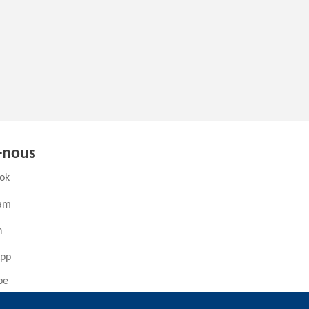
-nous
(ouvre un nouvel onglet)
ok
(ouvre un nouvel onglet)
ram
ouvre un nouvel onglet)
n
(ouvre un nouvel onglet)
pp
(ouvre un nouvel onglet)
be