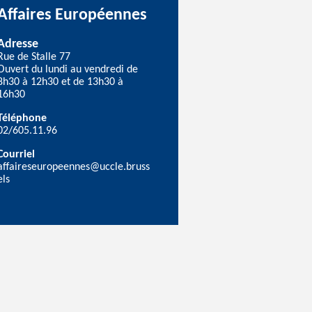
Affaires Européennes
Adresse
Rue de Stalle 77
Ouvert du lundi au vendredi de
8h30 à 12h30 et de 13h30 à
16h30
Téléphone
02/605.11.96
Courriel
affaireseuropeennes@uccle.bruss
els