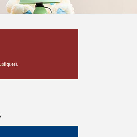
ubliques).
s