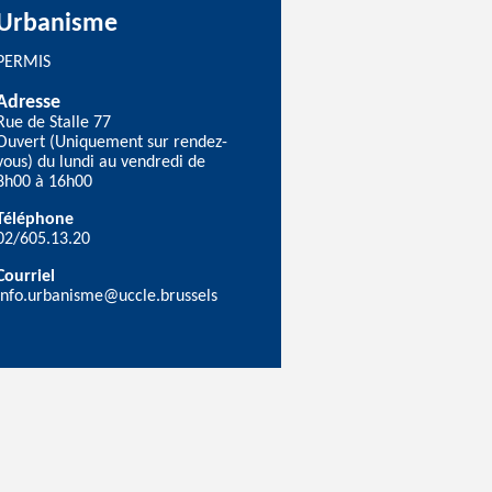
Urbanisme
PERMIS
Adresse
Rue de Stalle 77
Ouvert (Uniquement sur rendez-
vous) du lundi au vendredi de
8h00 à 16h00
Téléphone
02/605.13.20
Courriel
info.urbanisme@uccle.brussels