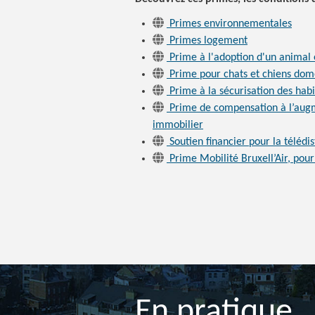
Primes environnementales
Primes logement
Prime à l'adoption d'un animal
Prime pour chats et chiens dom
Prime à la sécurisation des habi
Prime de compensation à l’aug
immobilier
Soutien financier pour la télédi
Prime Mobilité Bruxell’Air, pou
En pratique