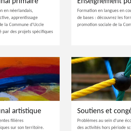
al primaire
Enseignement po
n en néerlandais,
Formation en langues en cour
ctive, apprentissage
de bases : découvrez les fo
s de la Commune d'Uccle
promotion sociale de la Co
par des projets spécifiques
l artistique
Soutiens et congé
tes filières
Problèmes au sein d'une éco
ques sur son territoire.
des activités hors période s