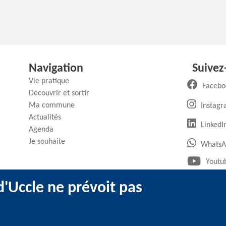
Navigation
Suivez
Vie pratique
Facebo
Découvrir et sortir
Ma commune
Instag
Actualités
(
LinkedI
Agenda
Je souhaite
WhatsA
Youtu
'Uccle ne prévoit pas
ntions légales
-
Utilisation des cookies
-
Données personnelles
-
Transpar