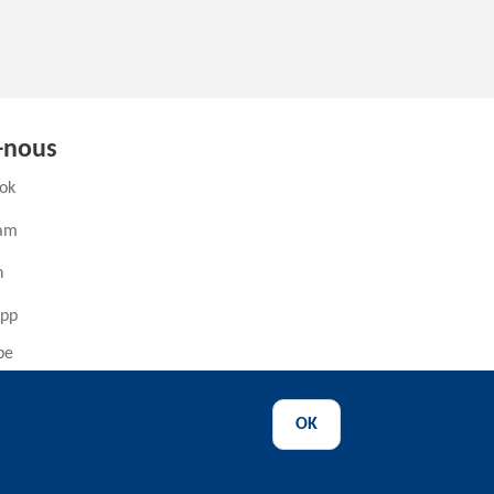
-nous
(ouvre un nouvel onglet)
ok
(ouvre un nouvel onglet)
ram
ouvre un nouvel onglet)
n
(ouvre un nouvel onglet)
pp
(ouvre un nouvel onglet)
be
OK
ence
-
Déclaration d'accessibilité
-