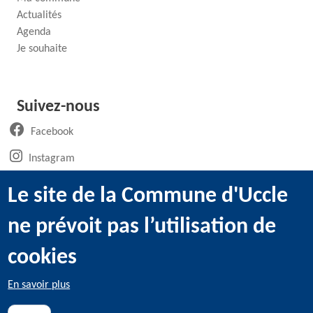
Actualités
Agenda
Je souhaite
Suivez-nous
(ouvre un nouvel onglet)
Facebook
(ouvre un nouvel onglet)
Instagram
(ouvre un nouvel onglet)
LinkedIn
Le site de la Commune d'Uccle
(ouvre un nouvel onglet)
WhatsApp
ne prévoit pas l’utilisation de
(ouvre un nouvel onglet)
Youtube
cookies
En savoir plus
@2022 Administration communale d’Uccle -
Mentions légales
-