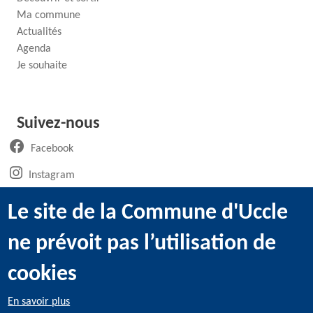
Ma commune
Actualités
Agenda
Je souhaite
Suivez-nous
(ouvre un nouvel onglet)
Facebook
(ouvre un nouvel onglet)
Instagram
(ouvre un nouvel onglet)
LinkedIn
Le site de la Commune d'Uccle
(ouvre un nouvel onglet)
WhatsApp
ne prévoit pas l’utilisation de
(ouvre un nouvel onglet)
Youtube
cookies
En savoir plus