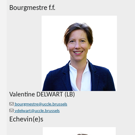
Bourgmestre f.f.
Valentine DELWART (LB)
bourgmestre@uccle.brussels
vdelwart@uccle.brussels
Echevin(e)s