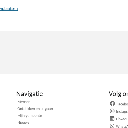
wplaatsen
Navigatie
Volg o
Mensen
Faceb
Ontdekken en uitgaan
Instag
Mijn gemeente
LinkedI
Nieuws
Whats