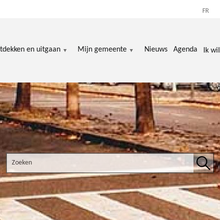
FR
tdekken en uitgaan
Mijn gemeente
Nieuws
Agenda
Ik wil
Search the site
Zoek