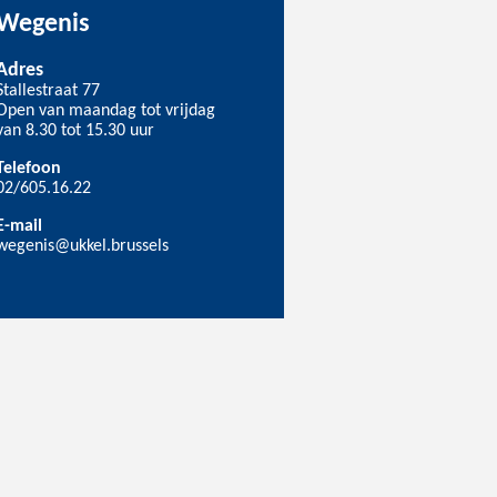
Wegenis
Adres
Stallestraat 77
Open van maandag tot vrijdag
van 8.30 tot 15.30 uur
Telefoon
02/605.16.22
E-mail
wegenis@ukkel.brussels