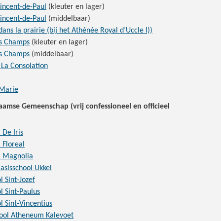
Vincent-de-Paul
(kleuter en lager)
Vincent-de-Paul
(middelbaar)
ans la prairie (bij het Athénée Royal d’Uccle I))
es Champs
(kleuter en lager)
es Champs
(middelbaar)
La Consolation
 Marie
aamse Gemeenschap (vrij confessioneel en officieel
 De Iris
 Floreal
l Magnolia
asisschool Ukkel
l Sint-Jozef
l Sint-Paulus
l Sint-Vincentius
ool Atheneum Kalevoet