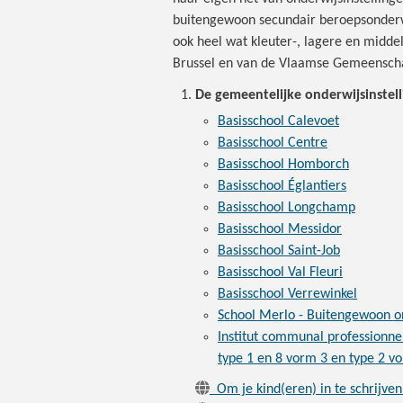
buitengewoon secundair beroepsonderwi
ook heel wat kleuter-, lagere en midde
Brussel en van de Vlaamse Gemeenschap 
De gemeentelijke onderwijsinstel
Basisschool Calevoet
Basisschool Centre
Basisschool Homborch
Basisschool Églantiers
Basisschool Longchamp
Basisschool Messidor
Basisschool Saint-Job
Basisschool Val Fleuri
Basisschool Verrewinkel
School Merlo - Buitengewoon on
Institut communal professionne
type 1 en 8 vorm 3 en type 2 v
Om je kind(eren) in te schrijve