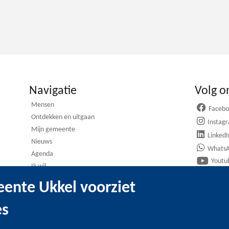
Navigatie
Volg o
Mensen
Faceb
Ontdekken en uitgaan
Instag
Mijn gemeente
LinkedI
Nieuws
Whats
Agenda
Youtu
Ik wil
ente Ukkel voorziet
es