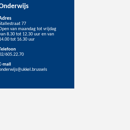
Onderwijs
Adres
Stallestraat 77
Open van maandag tot vrijdag
van 8.30 tot 12.30 uur en van
14.00 tot 16.30 uur
Telefoon
02/605.22.70
E-mail
onderwijs@ukkel.brussels