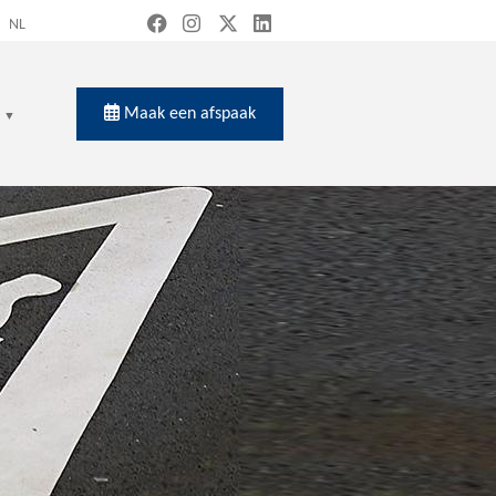
NL
Maak een afspaak
en