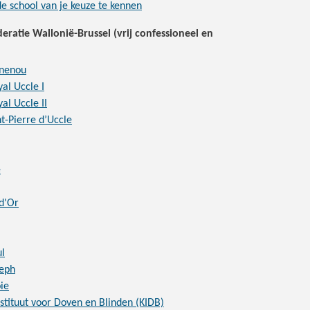
e school van je keuze te kennen
eratie Wallonië-Brussel (vrij confessioneel en
anenou
al Uccle I
al Uccle II
t-Pierre d’Uccle
e
 d'Or
ul
seph
ie
nstituut voor Doven en Blinden (KIDB)