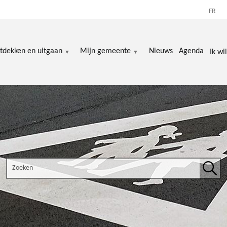
FR
tdekken en uitgaan
Mijn gemeente
Nieuws
Agenda
Ik wil
Search the site
Zoek