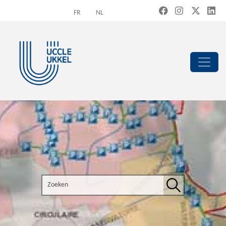
Overslaan en naar de inhoud gaan
FR
NL
Search the site
Zoeken