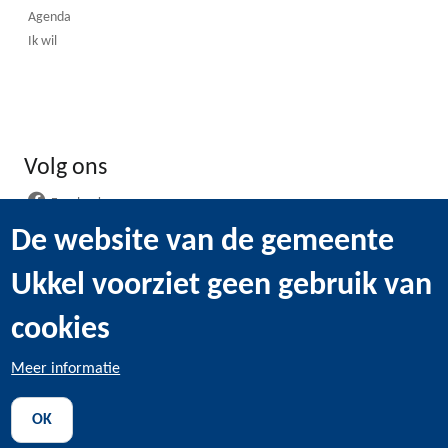
Agenda
Ik wil
Volg ons
Facebook
Instagram
De website van de gemeente
LinkedIn
Ukkel voorziet geen gebruik van
WhatsApp
Youtube
cookies
Meer informatie
@2022 Gemeentebestuur van Ukkel -
Wettelijke bepaling
-
OK
Gebruik van cookies
-
Persoonsgegevens
-
Transparantie
-