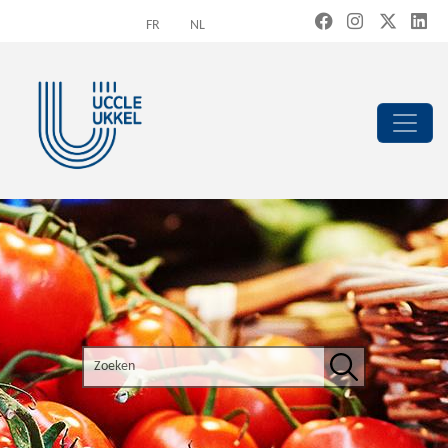
Overslaan en naar de inhoud gaan
FR
NL
Search the site
Zoeken