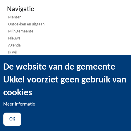
Navigatie
Mensen
Ontdekken en uitgaan
Mijn gemeente
Nieuws
Agenda
Ik wil
De website van de gemeente
Ukkel voorziet geen gebruik van
Volg ons
cookies
Facebook
Meer informatie
Instagram
LinkedIn
OK
WhatsApp
Youtube