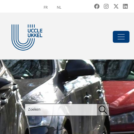
Overslaan en naar de inhoud gaan
FR
NL
Search the site
Zoeken