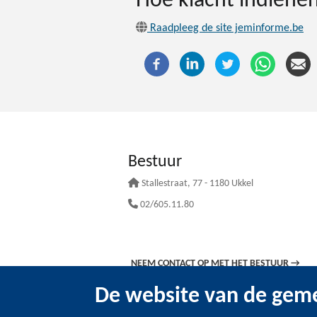
Hoe klacht indienen
Raadpleeg de site jeminforme.be
Bestuur
Stallestraat
, 77 - 1180 Ukkel
02/605.11.80
NEEM CONTACT OP MET HET BESTUUR
→
De website van de geme