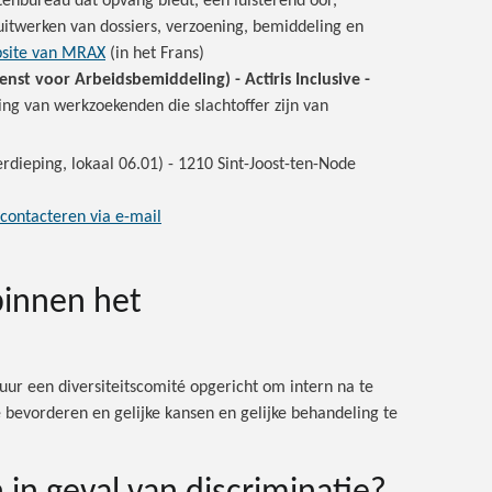
htenbureau dat opvang biedt, een luisterend oor,
 uitwerken van dossiers, verzoening, bemiddeling en
site van MRAX
(in het Frans)
enst voor Arbeidsbemiddeling) - Actiris Inclusive -
ing van werkzoekenden die slachtoffer zijn van
rdieping, lokaal 06.01) - 1210 Sint-Joost-ten-Node
 contacteren via e-mail
binnen het
ur een diversiteitscomité opgericht om intern na te
 bevorderen en gelijke kansen en gelijke behandeling te