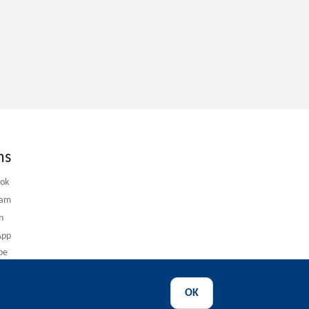
ns
ook
ram
n
App
be
OK