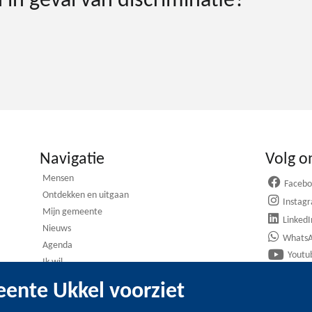
 in geval van discriminatie?
Navigatie
Volg o
Mensen
Faceb
Ontdekken en uitgaan
Instag
Mijn gemeente
LinkedI
Nieuws
Whats
Agenda
Youtu
Ik wil
ente Ukkel voorziet