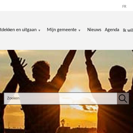
FR
tdekken en uitgaan
Mijn gemeente
Nieuws
Agenda
Ik wil
Search the site
Zoek