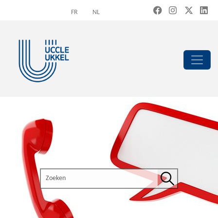
Overslaan en naar de inhoud gaan
FR
NL
Search the site
Zoeken