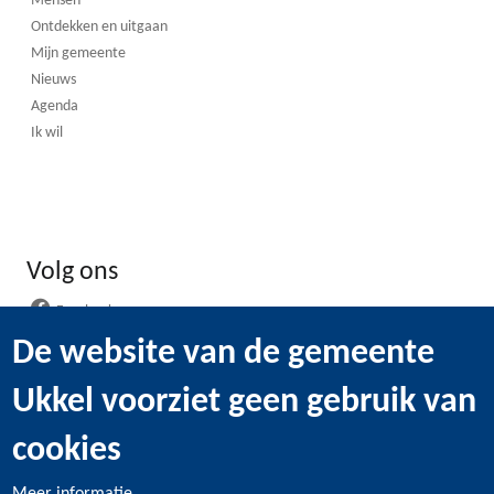
Mensen
Ontdekken en uitgaan
Mijn gemeente
Nieuws
Agenda
Ik wil
Volg ons
Facebook
Instagram
De website van de gemeente
LinkedIn
Ukkel voorziet geen gebruik van
WhatsApp
Youtube
cookies