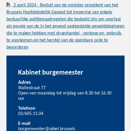
2 april 2024 - Besluit van de minister-president van het
Brussels Hoofdstedelijk Gewest tot invoering van enkele
bestuurlijke politiemaatregelen die bedoeld zijn om overlast
als gevolg van de in het gewest vastgestelde geweldplegingen
die te maken hebben met drugshandel, -verkoop en -gebruik,
te voorkomen en het herstel van de openbare orde te
bevorderen
Kabinet burgemeester
Adres
Stallestraat 77
Open van maandag tot vrijdag van 8.30 tot 16.30
uur
Telefoon
02/605.11.04
E-mail
burgemeester@ukkel.brussels