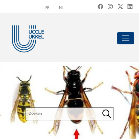
Overslaan en naar de inhoud gaan
FR
NL
Search the site
Zoeken