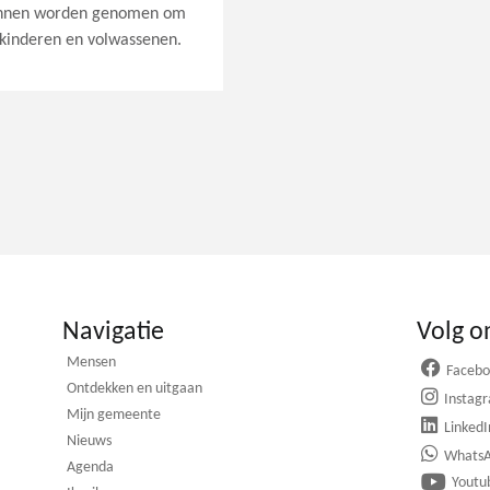
kunnen worden genomen om
 kinderen en volwassenen.
Navigatie
Volg o
Mensen
Faceb
Ontdekken en uitgaan
Instag
Mijn gemeente
LinkedI
Nieuws
Whats
Agenda
Youtu