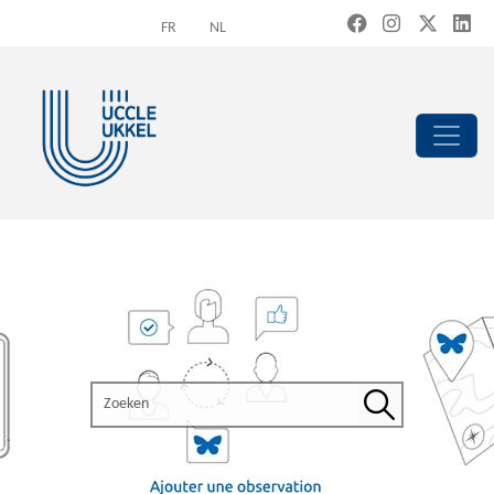
Overslaan en naar de inhoud gaan
FR
NL
Search the site
Zoeken