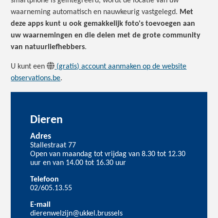
smartphone is geïntegreerd, wordt de locatie van uw
waarneming automatisch en nauwkeurig vastgelegd.
Met
deze apps kunt u ook gemakkelijk foto's toevoegen aan
uw waarnemingen en die delen met de grote community
van natuurliefhebbers
.
U kunt een
(gratis) account aanmaken op de website
observations.be
.
Dieren
Adres
Stallestraat 77
Open van maandag tot vrijdag van 8.30 tot 12.30
uur en van 14.00 tot 16.30 uur
Telefoon
02/605.13.55
E-mail
dierenwelzijn@ukkel.brussels