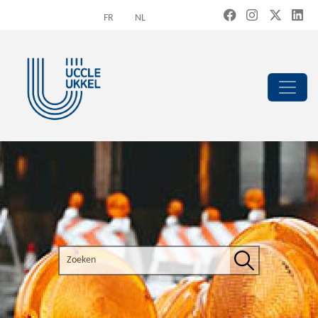
Overslaan en naar de inhoud gaan
FR
NL
Search the site
Zoeken