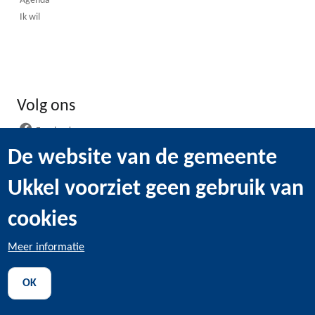
Agenda
Ik wil
Volg ons
Facebook
Instagram
De website van de gemeente
LinkedIn
Ukkel voorziet geen gebruik van
WhatsApp
Youtube
cookies
Meer informatie
@2022 Gemeentebestuur van Ukkel -
Wettelijke bepaling
-
OK
Gebruik van cookies
-
Persoonsgegevens
-
Transparantie
-
Toegankelijkheidsverklaring
-
Sitemap