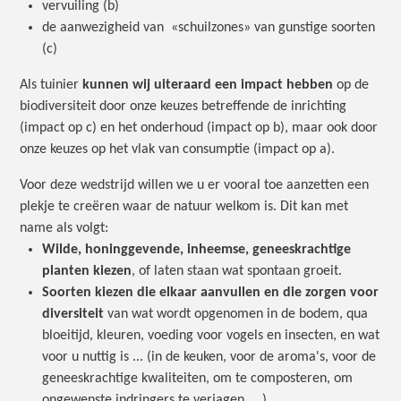
vervuiling (b)
de aanwezigheid van «schuilzones» van gunstige soorten
(c)
Als tuinier
kunnen wij uiteraard een impact hebben
op de
biodiversiteit door onze keuzes betreffende de inrichting
(impact op c) en het onderhoud (impact op b), maar ook door
onze keuzes op het vlak van consumptie (impact op a).
Voor deze wedstrijd willen we u er vooral toe aanzetten een
plekje te creëren waar de natuur welkom is. Dit kan met
name als volgt:
Wilde, honinggevende, inheemse, geneeskrachtige
planten kiezen
, of laten staan wat spontaan groeit.
Soorten kiezen die elkaar aanvullen en die zorgen voor
diversiteit
van wat wordt opgenomen in de bodem, qua
bloeitijd, kleuren, voeding voor vogels en insecten, en wat
voor u nuttig is ... (in de keuken, voor de aroma's, voor de
geneeskrachtige kwaliteiten, om te composteren, om
ongewenste indringers te verjagen, ...).