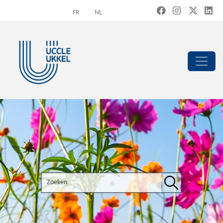
Overslaan en naar de inhoud gaan
FR
NL
Search the site
Zoeken