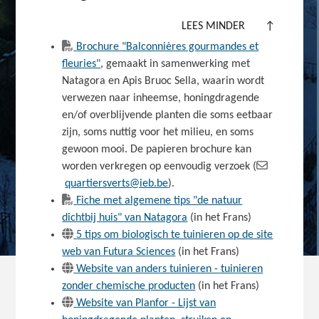
LEES MINDER
↑
Brochure "Balconnières gourmandes et
fleuries"
, gemaakt in samenwerking met
Natagora en Apis Bruoc Sella, waarin wordt
verwezen naar inheemse, honingdragende
en/of overblijvende planten die soms eetbaar
zijn, soms nuttig voor het milieu, en soms
gewoon mooi. De papieren brochure kan
worden verkregen op eenvoudig verzoek (
quartiersverts@ieb.be
).
Fiche met algemene tips "de natuur
dichtbij huis" van Natagora
(in het Frans)
5 tips om biologisch te tuinieren op de site
web van Futura Sciences
(in het Frans)
Website van anders tuinieren - tuinieren
zonder chemische producten
(in het Frans)
Website van Planfor - Lijst van