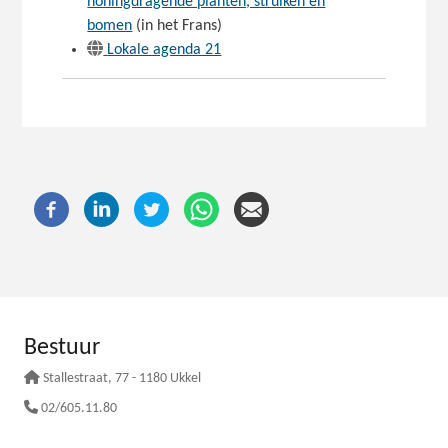
honingdragende planten, struiken en
bomen
(in het Frans)
Lokale agenda 21
Bestuur
Stallestraat
, 77 - 1180 Ukkel
02/605.11.80