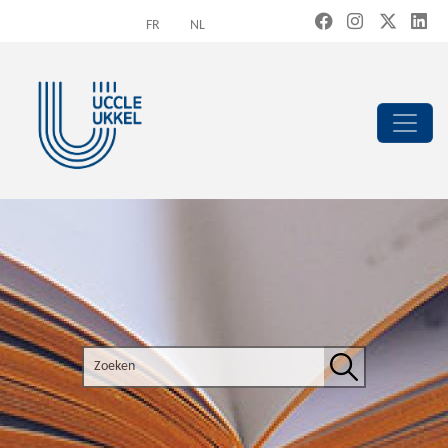
Overslaan en naar de inhoud gaan
FR
NL
Search the site
Zoeken