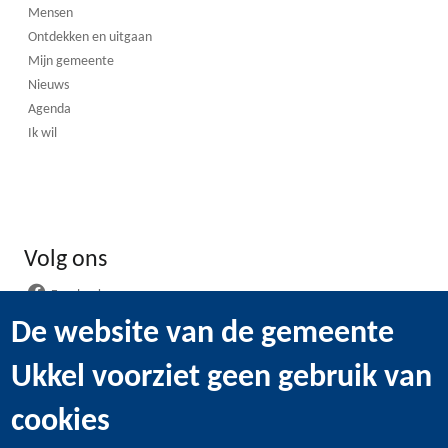
Mensen
Ontdekken en uitgaan
Mijn gemeente
Nieuws
Agenda
Ik wil
Volg ons
Facebook
Instagram
De website van de gemeente
LinkedIn
Ukkel voorziet geen gebruik van
WhatsApp
Youtube
cookies