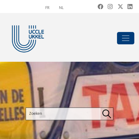
Overslaan en naar de inhoud gaan
FR
NL
Search the site
Zoeken