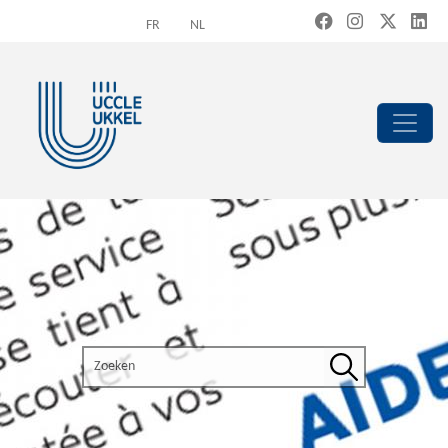
Overslaan en naar de inhoud gaan
FR
NL
Search the site
Zoeken