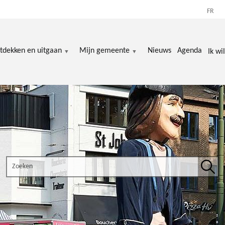
FR
tdekken en uitgaan
Mijn gemeente
Nieuws
Agenda
Ik wil
Search the site
Zoek