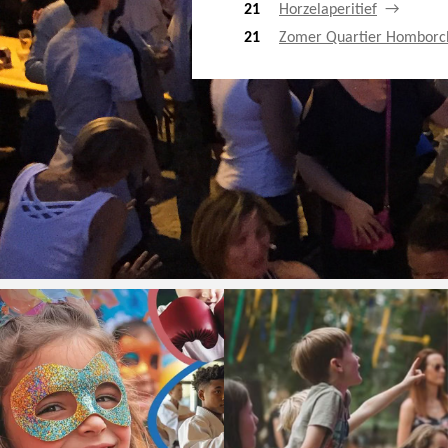
21
Horzelaperitief
21
Zomer Quartier Homborc