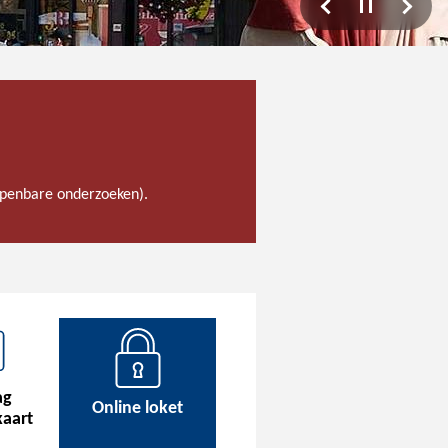
 openbare onderzoeken).
ag
Online loket
kaart