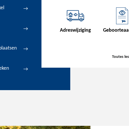
el
Adreswijziging
Geboorteaa
plaatsen
Toutes le
eken