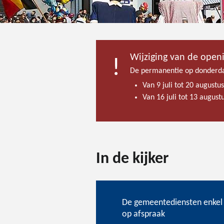
Wijziging van de open
De permanentie op donderda
Van 9 juli tot 20 augustu
Van 16 juli tot 13 augus
Onthaal
In de kijker
De gemeentediensten enkel
op afspraak