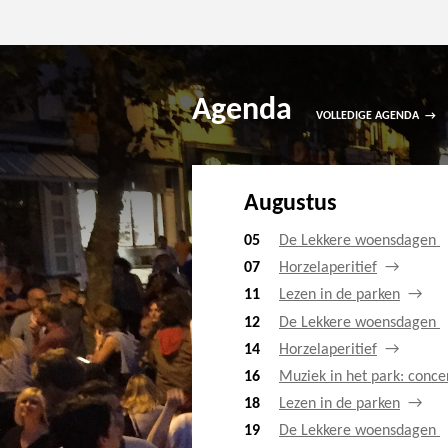
Agenda
VOLLEDIGE AGENDA
Augustus
05
De Lekkere woensdagen
07
Horzelaperitief
11
Lezen in de parken
12
De Lekkere woensdagen
14
Horzelaperitief
16
Muziek in het park: conce
18
Lezen in de parken
19
De Lekkere woensdagen