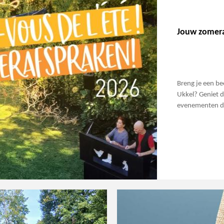
Jouw zomer
Breng je een be
Ukkel? Geniet d
evenementen di