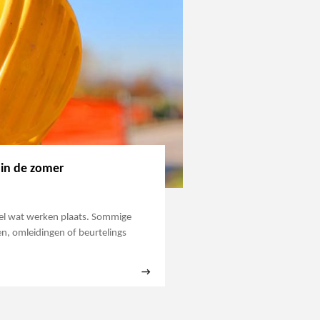
in de zomer
el wat werken plaats. Sommige
n, omleidingen of beurtelings
→