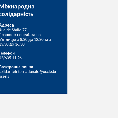
Міжнародна
солідарність
Адреса
Rue de Stalle 77
Працює з понеділка по
п'ятницю з 8.30 до 12.30 та з
13.30 до 16.30
Телефон
02/605.11.96
Електронна пошта
solidariteinternationale@uccle.br
ussels