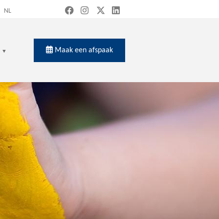
NL
Maak een afspaak
en