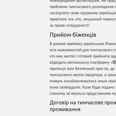
міжнародним організаціям, які прац
проблеми тимчасового розміщення по
засвідчити свою підтримку українця
привітати тих, хто, змушений покину
за прояв солідарності!
Прийом біженців
В рамках прийому українських біжен
всіх можливостей для тимчасового пр
хто має житло і готовий прийняти о
відвідати регіональну платформу «
пропонує вам безпечний простір, де
тимчасового житла (квартира, а тако
можуть ознайомлюватися лише муніци
вони затвердили. Коли буде подано 
спочатку зв'яжуться представники му
Договір на тимчасове про
проживання