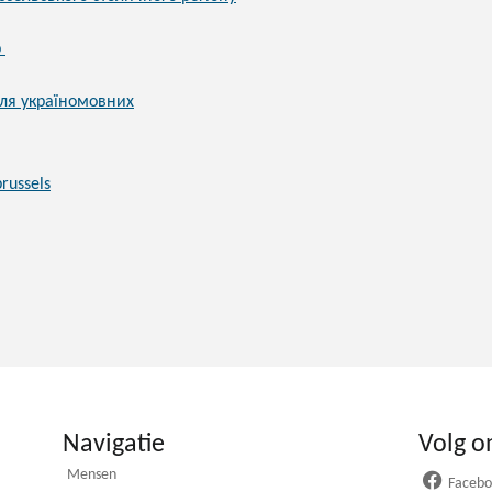
р
ля україномовних
russels
Navigatie
Volg o
Mensen
Faceb