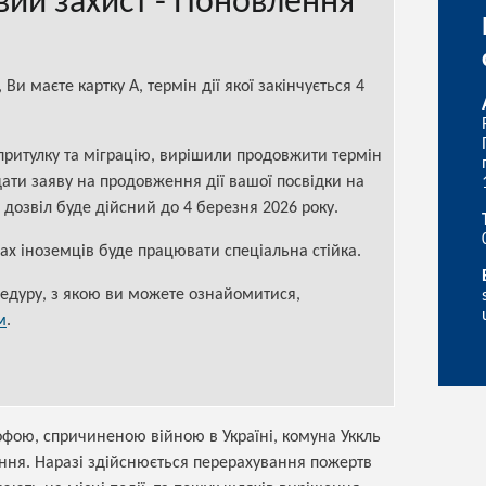
вий захист - Поновлення
Ви маєте картку А, термін дії якої закінчується 4
притулку та міграцію, вирішили продовжити термін
дати заяву на продовження дії вашої посвідки на
дозвіл буде дійсний до 4 березня 2026 року.
авах іноземців буде працювати спеціальна стійка.
цедуру, з якою ви можете ознайомитися,
м
.
офою, спричиненою війною в Україні, комуна Уккль
ння. Наразі здійснюється перерахування пожертв