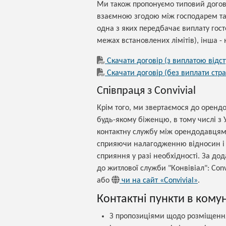
Ми також пропонуємо типовий догові
взаємною згодою між господарем та г
одна з яких передбачає виплату гос
межах встановлених лімітів), інша -
Скачати договір (з виплатою відст
Скачати договір (без виплати стр
Співпраця з Convivial
Крім того, ми звертаємося до орендо
будь-якому біженцю, в тому числі з У
контактну службу між орендодавцям
сприяючи налагодженню відносин і
сприяння у разі необхідності. За д
до житлової служби "Конвівіал": Conv
або
чи на сайт «Convivial»
.
Контактні пункти в комун
З пропозиціями щодо розміщення