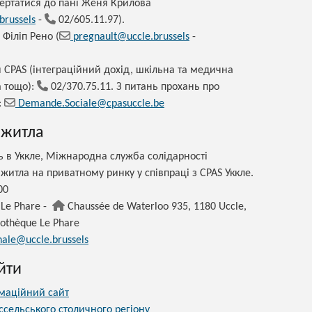
ертатися до пані Женя Крилова
brussels
-
02/605.11.97)
.
 Філіп Рено (
pregnault@uccle.brussels
-
 CPAS (інтеграційний дохід, шкільна та медична
 тощо):
02/370.75.11. З питань прохань про
:
Demande.Sociale@cpasuccle.be
 житла
 в Уккле, Міжнародна служба солідарності
 житла на приватному ринку у співпраці з CPAS Уккле.
00
 Le Phare -
Chaussée de Waterloo 935, 1180 Uccle,
iothèque Le Phare
nale@uccle.brussels
йти
маційний сайт
сельського столичного регіону