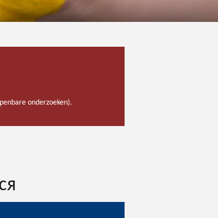
 openbare onderzoeken).
ся