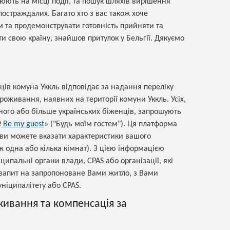
юють на місці події, та пошук шляхів вирішення
страждалих. Багато хто з вас також хоче
м та продемонструвати готовність прийняти та
ти свою країну, знайшов притулок у Бельгії. Дякуємо
ців комуна Уккль відповідає за надання переліку
оживання, наявних на території комуни Уккль. Усіх,
дного або більше українських біженців, запрошують
Be my guest
» ("Будь моїм гостем"). Ця платформа
 ви можете вказати характеристики вашого
ж одна або кілька кімнат). З цією інформацією
пальні органи влади, CPAS або організації, які
запит на запропоноване Вами житло, з Вами
ніципалітету або CPAS.
живання та компенсація за