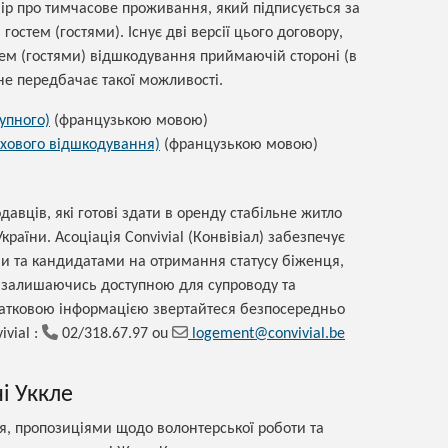
р про тимчасове проживання, який підписується за
остем (гостями). Існує дві версії цього договору,
тем (гостями) відшкодування приймаючій стороні (в
 не передбачає такої можливості.
упного)
(французькою мовою)
ахового відшкодування)
(французькою мовою)
давців, які готові здати в оренду стабільне житло
країни. Асоціація Convivial (Конвівіал) забезпечує
и та кандидатами на отримання статусу біженця,
 залишаючись доступною для супроводу та
одатковою інформацією звертайтеся безпосередньо
ivial :
02/318.67.97 ou
logement@convivial.be
і Уккле
, пропозиціями щодо волонтерської роботи та