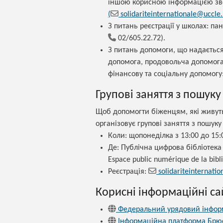
іншою корисною інформацією зв
(
solidariteinternationale@uccle.
З питань реєстрації у школах: пан
02/605.22.72).
З питань допомоги, що надається
допомога, продовольча допомога
фінансову та соціальну допомогу
Групові заняття з пошуку
Щоб допомогти біженцям, які живуть
організовує групові заняття з пошуку
Коли: щопонеділка з 13:00 до 15:
Де: Публічна цифрова бібліотека
Espace public numérique de la bibl
Реєстрація:
solidariteinternatio
Корисні інформаційні са
Федеральний урядовий інфор
Інформаційна платформа Брюс